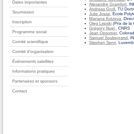
Dates importantes
Alexandre Gramfort
, I
Andreas Groll
, TU Dor
Soumission
Julie Josse
, Ecole Poly
Mariana Kotzeva
, Dire
Inscription
Oleg Lepski
(Prix de la
Grégory Nuel
, CNRS
Programme social
Jean Opsomer
, Colorad
Samuel Soubeyrand
, I
Comité scientifique
Stephen Senn
, Luxembo
Comité d'organisation
Événements satellites
Informations pratiques
Partenaires et sponsors
Contact